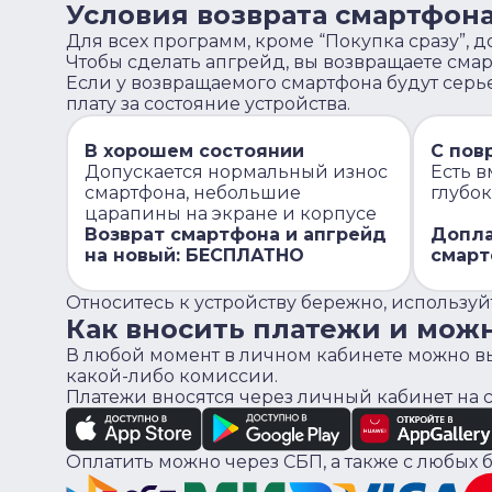
Условия возврата смартфона
Для всех программ, кроме “Покупка сразу”, 
Чтобы сделать апгрейд, вы возвращаете смарт
Если у возвращаемого смартфона будут серь
плату за состояние устройства.
В хорошем состоянии
С пов
Допускается нормальный износ
Есть в
смартфона, небольшие
глубо
царапины на экране и корпусе
Возврат смартфона и апгрейд
Допла
на новый: БЕСПЛАТНО
смарт
Относитесь к устройству бережно, используйт
Как вносить платежи и мож
В любой момент в личном кабинете можно вы
какой-либо комиссии.
Платежи вносятся через личный кабинет на
Оплатить можно через СБП, а также с любых б