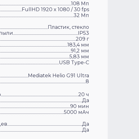
108 Мп
FullHD 1920 x 1080 / 30 fps
32 Мп
Пластик, стекло
 пыли
IP53
209 г
183,4 мм
91,2 мм
5,83 мм
USB Type-C
Mediatek Helio G91 Ultra
8
о
20 ч
Да
90 мин
5000 мАч
цев
Да
Да