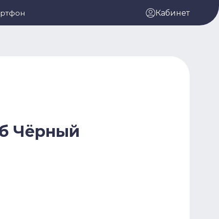
артфон
Кабинет
Гб Чёрный