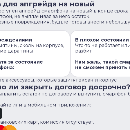
 для апгрейда на новый
доступен апгрейд смартфона на новый в конце срока.
фон, не выплачивая за него остаток.
езные повреждения, будьте готовы внести небольш
реждениями
В плохом состоянии
мятины, сколы на корпусе,
Что-то не работает ил
кие царапины
разбит
та за состояние
Нам жаль, такой см
фона:
не сможем принять 
е аксессуары, которые защитят экран и корпус.
но ли закрыть договор досрочно
платить остаток по договору и выкупить смартфон 
 сайте или в мобильном приложении:
анковских карт, комиссия отсутствует.