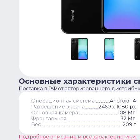
Основные характеристики 
Поставка в РФ от авторизованного дистрибь
Операционная система
Android 14
Разрешение экрана
2460 x 1080 px
Основная камера
108 Мп
Фронтальная
32 Мп
Вес
209 г
Подробное описание и все характеристики