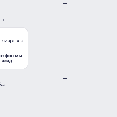
ую
и смартфон
артфон мы
назад
?
без