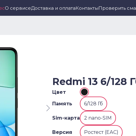
ес
О сервисе
Доставка и оплата
Контакты
Проверить см
Redmi 13 6/128 
Цвет
Память
6/128 Гб
Sim-карта
2 nano-SIM
Версия
Ростест (ЕАС)