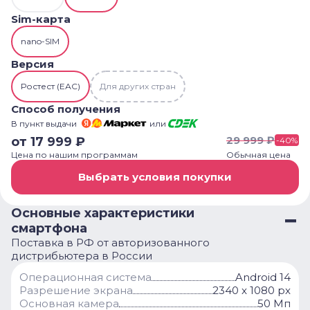
Sim-карта
nano-SIM
Версия
Ростест (ЕАС)
Для других стран
Способ получения
В пункт выдачи
или
29 999
₽
от
17 999
₽
-
40
%
Цена по нашим программам
Обычная цена
Выбрать условия покупки
Основные характеристики
смартфона
Поставка в РФ от авторизованного
дистрибьютера в России
Операционная система
Android 14
Разрешение экрана
2340 x 1080 px
Основная камера
50 Мп