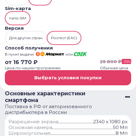
Sim-карта
nano-SIM
Версия
Для других стран
Ростест (ЕАС)
Способ получения
В пункт выдачи
или
25 800
₽
от
16 770
₽
-
35
%
Цена по нашим программам
Обычная цена
Выбрать условия покупки
Основные характеристики
смартфона
Поставка в РФ от авторизованного
дистрибьютера в России
Разрешение экрана
2340 x 1080 px
Основная камера
50 Мп
Широкоугольная
8 Мп