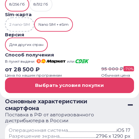
8/256 Гб
8/512 Гб
Sim-карта
2 nano-SIM
Nano SIM + eSim
Версия
Для других стран
Способ получения
В пункт выдачи
или
95 000
₽
от
28 500
₽
-
70
%
Цена по нашим программам
Обычная цена
Выбрать условия покупки
Основные характеристики
смартфона
Поставка в РФ от авторизованного
дистрибьютера в России
Операционная система
iOS 17
Разрешение экрана
2796 x 1290 px