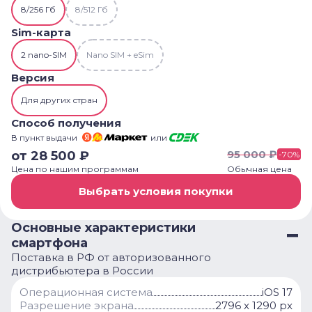
8/256 Гб
8/512 Гб
Sim-карта
2 nano-SIM
Nano SIM + eSim
Версия
Для других стран
Способ получения
В пункт выдачи
или
95 000
₽
от
28 500
₽
-
70
%
Цена по нашим программам
Обычная цена
Выбрать условия покупки
Основные характеристики
смартфона
Поставка в РФ от авторизованного
дистрибьютера в России
Операционная система
iOS 17
Разрешение экрана
2796 x 1290 px