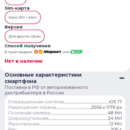
Sim-карта
Nano SIM + eSim
Версия
Для других стран
Способ получения
В пункт выдачи
или
Нет в наличии
Основные характеристики
смартфона
Поставка в РФ от авторизованного
дистрибьютера в России
Операционная система
iOS 17
Разрешение экрана
2556 x 1179 px
Основная камера
48 Мп
Широкоугольная
24 Мп
Фронтальная
12 Мп
Вес
206 г