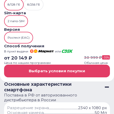
8/128 Гб
8/256 Гб
Sim-карта
2 nano-SIM
Версия
Ростест (ЕАС)
Способ получения
В пункт выдачи
или
30 999
₽
от
20 149
₽
-
35
%
Цена по нашим программам
Обычная цена
Выбрать условия покупки
Основные характеристики
смартфона
Поставка в РФ от авторизованного
дистрибьютера в России
Разрешение экрана
2340 х 1080 px
Основная камера
50 Мп