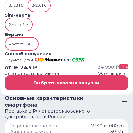
8/128 Гб
8/256 Гб
Sim-карта
2 nano-SIM
Версия
Ростест (ЕАС)
Способ получения
В пункт выдачи
или
24 990
₽
от
16 243
₽
-
35
%
Цена по нашим программам
Обычная цена
Выбрать условия покупки
Основные характеристики
смартфона
Поставка в РФ от авторизованного
дистрибьютера в России
Разрешение экрана
2340 х 1080 px
Основная камера
50 Мп