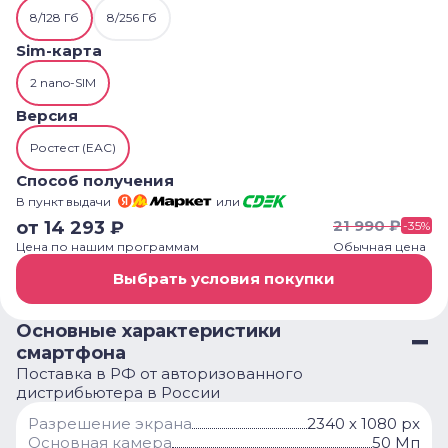
8/128 Гб
8/256 Гб
Sim-карта
2 nano-SIM
Версия
Ростест (ЕАС)
Способ получения
В пункт выдачи
или
21 990
₽
от
14 293
₽
-
35
%
Цена по нашим программам
Обычная цена
Выбрать условия покупки
Основные характеристики
смартфона
Поставка в РФ от авторизованного
дистрибьютера в России
Разрешение экрана
2340 х 1080 px
Основная камера
50 Мп