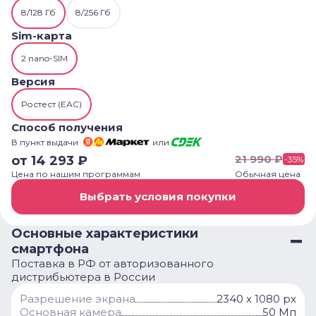
8/128 Гб
8/256 Гб
Sim-карта
2 nano-SIM
Версия
Ростест (ЕАС)
Способ получения
В пункт выдачи
или
21 990
₽
от
14 293
₽
-
35
%
Цена по нашим программам
Обычная цена
Выбрать условия покупки
Основные характеристики
смартфона
Поставка в РФ от авторизованного
дистрибьютера в России
Разрешение экрана
2340 х 1080 px
Основная камера
50 Мп