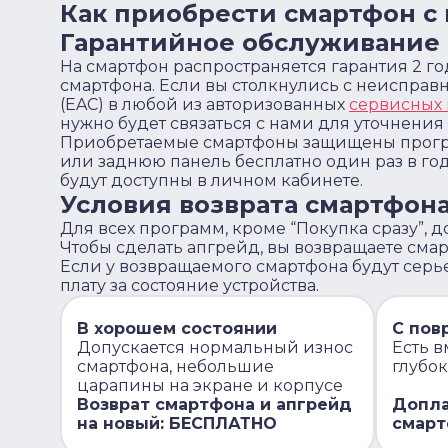
Как приобрести смартфон с
Гарантийное обслуживание 
На смартфон распространяется гарантия 2 го
смартфона. Если вы столкнулись с неисправ
(EAC) в любой из авторизованных
сервисных
нужно будет связаться с нами для уточнения
Приобретаемые смартфоны защищены програ
или заднюю панель бесплатно один раз в го
будут доступны в личном кабинете.
Условия возврата смартфона
Для всех программ, кроме “Покупка сразу”, 
Чтобы сделать апгрейд, вы возвращаете смарт
Если у возвращаемого смартфона будут серь
плату за состояние устройства.
В хорошем состоянии
С пов
Допускается нормальный износ
Есть в
смартфона, небольшие
глубо
царапины на экране и корпусе
Возврат смартфона и апгрейд
Допла
на новый: БЕСПЛАТНО
смарт