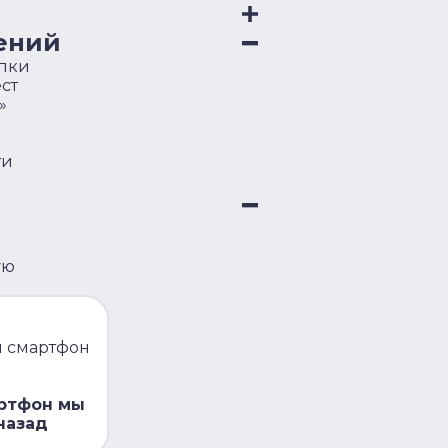
ений
упки
ст
»
ти
ую
и смартфон
артфон мы
назад