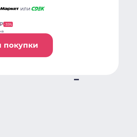
или
₽
-
35
%
на
я покупки