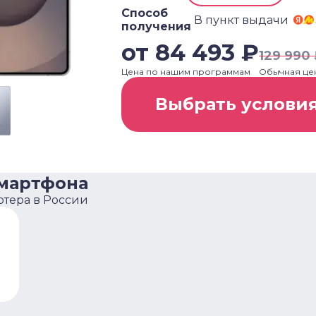
Способ
В пункт выдачи
получения
от
84 493
₽
129 990
Цена по нашим программам
Обычная це
Выбрать услови
смартфона
ютера в России