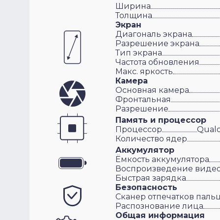
Ширина
Толщина
Экран
Диагональ экрана
Разрешение экрана
Тип экрана
Частота обновления
Макс. яркость
Камера
Основная камера
Фронтальная
Разрешение
Память и процессор
Процессор
Qualc
Количество ядер
Аккумулятор
Ёмкость аккумулятора
Воспроизведение виде
Быстрая зарядка
Безопасность
Сканер отпечатков паль
Распознование лица
Общая информация