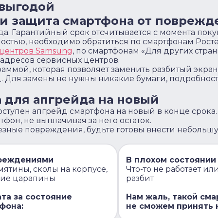
 выгодой
и защита смартфона от поврежд
да. Гарантийный срок отсчитывается с момента пок
ностью, необходимо обратиться по смартфонам Росте
 центров Samsung
, по смартфонам «Для других стран
 адресов сервисных центров.
ммой, которая позволяет заменить разбитый экран
д. Для замены не нужны никакие бумаги, подробнос
 для апгрейда на новый
доступен апгрейд смартфона на новый в конце срока.
фон, не выплачивая за него остаток.
езные повреждения, будьте готовы внести небольш
реждениями
В плохом состоянии
мятины, сколы на корпусе,
Что-то не работает ил
кие царапины
разбит
та за состояние
Нам жаль, такой см
фона:
не сможем принять 