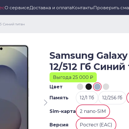
ес
О сервисе
Доставка и оплата
Контакты
Проверить см
Гб Синий титан
Samsung Galaxy 
12/512 Гб Синий
Выгода 25 000 ₽
Цвет
Память
12/1 Тб
12/256 Гб
Sim-карта
2 nano-SIM
Версия
Ростест (ЕАС)