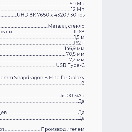
50 Мп
12 Мп
UHD 8K 7680 x 4320 / 30 fps
Металл, стекло
 пыли
IP68
1,5 м
162 г
146,9 мм
70,5 мм
7,2 мм
USB Type-C
omm Snapdragon 8 Elite for Galaxy
8
4000 мАч
Да
цев
Да
Да
ся
Производителем