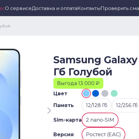
ес
О сервисе
Доставка и оплата
Контакты
Проверить см
олубой
Samsung Galaxy 
Гб Голубой
Выгода 13 000 ₽
Цвет
Память
12/128 Гб
12/256 Гб
Sim-карта
2 nano-SIM
Версия
Ростест (ЕАС)