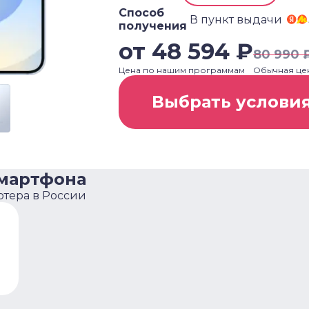
Способ
В пункт выдачи
получения
от
48 594
₽
80 990
Цена по нашим программам
Обычная це
Выбрать услови
смартфона
ютера в России