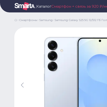
Каталог
Смартфон + связь за 920 ₽/м
Смартфоны
Samsung
Samsung Galaxy S25 5G 12/512 Гб Г