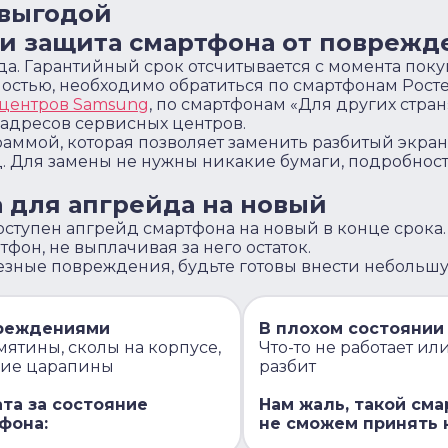
 выгодой
и защита смартфона от поврежд
да. Гарантийный срок отсчитывается с момента пок
ностью, необходимо обратиться по смартфонам Росте
 центров Samsung
, по смартфонам «Для других стран
 адресов сервисных центров.
ммой, которая позволяет заменить разбитый экран
д. Для замены не нужны никакие бумаги, подробнос
 для апгрейда на новый
доступен апгрейд смартфона на новый в конце срока.
фон, не выплачивая за него остаток.
езные повреждения, будьте готовы внести небольш
реждениями
В плохом состоянии
мятины, сколы на корпусе,
Что-то не работает ил
кие царапины
разбит
та за состояние
Нам жаль, такой см
фона:
не сможем принять 