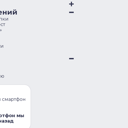
ений
упки
ст
»
ти
ую
и смартфон
артфон мы
назад