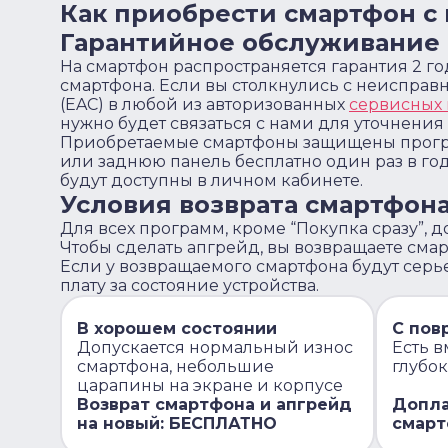
Как приобрести смартфон с
Гарантийное обслуживание 
На смартфон распространяется гарантия 2 го
смартфона. Если вы столкнулись с неисправ
(EAC) в любой из авторизованных
сервисных
нужно будет связаться с нами для уточнения
Приобретаемые смартфоны защищены програ
или заднюю панель бесплатно один раз в го
будут доступны в личном кабинете.
Условия возврата смартфона
Для всех программ, кроме “Покупка сразу”, 
Чтобы сделать апгрейд, вы возвращаете смарт
Если у возвращаемого смартфона будут серь
плату за состояние устройства.
В хорошем состоянии
С пов
Допускается нормальный износ
Есть в
смартфона, небольшие
глубо
царапины на экране и корпусе
Возврат смартфона и апгрейд
Допла
на новый: БЕСПЛАТНО
смарт