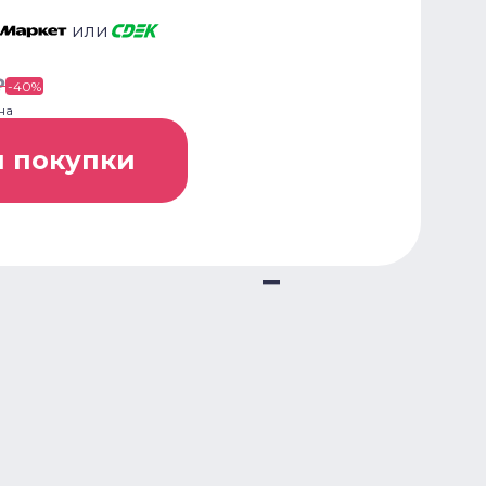
или
₽
-
40
%
на
я покупки