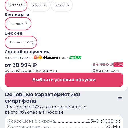
12/128 Гб
12/256 Гб
12/512 Гб
Sim-карта
2 nano-SIM
Версия
Ростест (ЕАС)
Способ получения
В пункт выдачи
или
64 990
₽
от
38 994
₽
-
40
%
Цена по нашим программам
Обычная цена
Выбрать условия покупки
Основные характеристики
смартфона
Поставка в РФ от авторизованного
дистрибьютера в России
Разрешение экрана
2340 x 1080 px
Основная камера
50 Мп